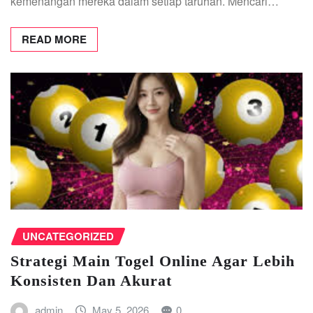
UNCATEGORIZED
Strategi Main Togel Online Agar Lebih
Konsisten Dan Akurat
admin
May 5, 2026
0
Strategi main togel online yang efektif menuntut
kedisiplinan tinggi dalam mengelola modal agar setiap