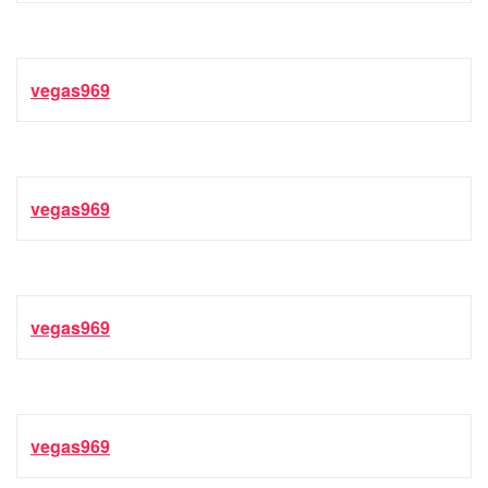
vegas969
vegas969
vegas969
ketuanaga