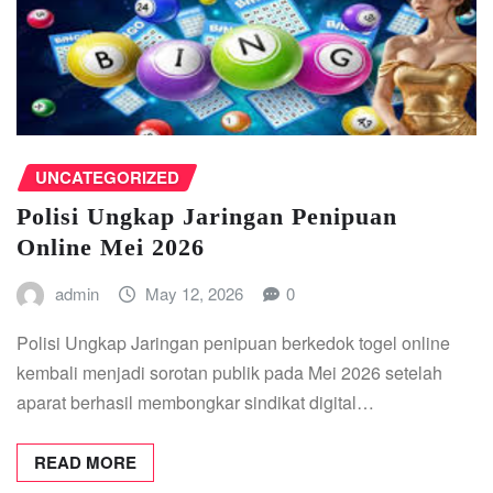
UNCATEGORIZED
Polisi Ungkap Jaringan Penipuan
Online Mei 2026
admin
May 12, 2026
0
Polisi Ungkap Jaringan penipuan berkedok togel online
kembali menjadi sorotan publik pada Mei 2026 setelah
aparat berhasil membongkar sindikat digital…
READ MORE