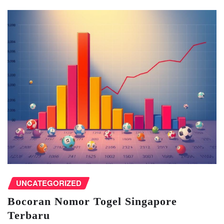
UNCATEGORIZED
Bocoran Nomor Togel Singapore
Terbaru
admin
May 11, 2026
0
Bocoran nomor togel singapore terbaru menghadirkan