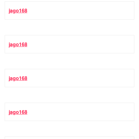
jago168
jago168
jago168
jago168