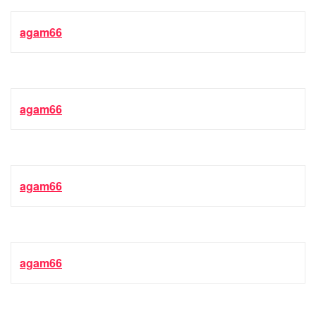
agam66
agam66
agam66
jago168