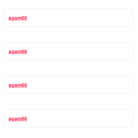
agam66
agam66
agam66
agam66