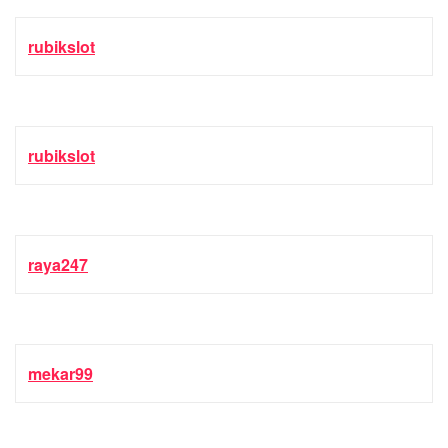
rubikslot
raya247
mekar99
mekar99