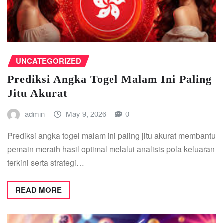
UNCATEGORIZED
Prediksi Angka Togel Malam Ini Paling
Jitu Akurat
admin
May 9, 2026
0
Prediksi angka togel malam ini paling jitu akurat membantu
pemain meraih hasil optimal melalui analisis pola keluaran
terkini serta strategi…
READ MORE