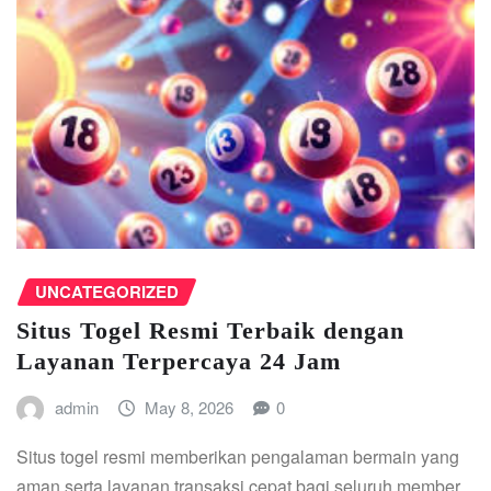
UNCATEGORIZED
Situs Togel Resmi Terbaik dengan
Layanan Terpercaya 24 Jam
admin
May 8, 2026
0
Situs togel resmi memberikan pengalaman bermain yang
aman serta layanan transaksi cepat bagi seluruh member
yang ingin meraih kemenangan besar.…
READ MORE