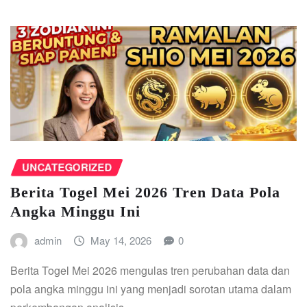
UNCATEGORIZED
Berita Togel Mei 2026 Tren Data Pola
Angka Minggu Ini
admin
May 14, 2026
0
Berita Togel Mei 2026 mengulas tren perubahan data dan
pola angka minggu ini yang menjadi sorotan utama dalam
perkembangan analisis…
READ MORE