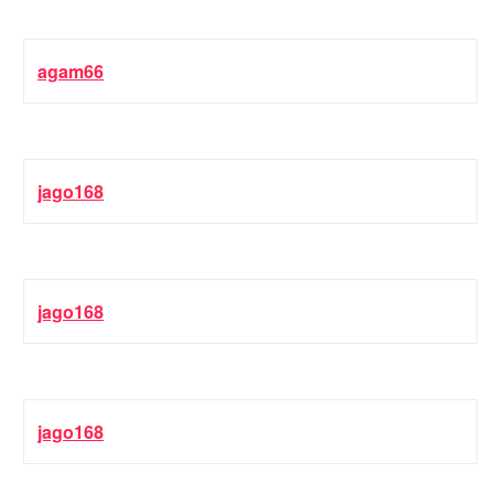
agam66
jago168
jago168
jago168