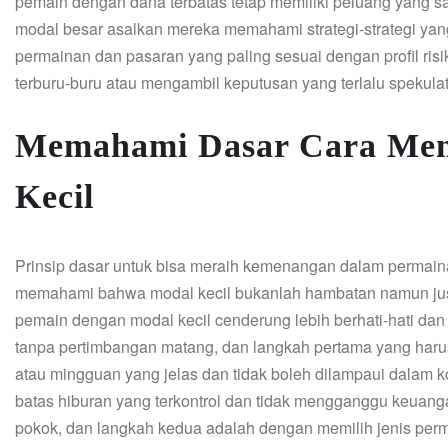
pemain dengan dana terbatas tetap memiliki peluang yang 
modal besar asalkan mereka memahami strategi-strategi yang
permainan dan pasaran yang paling sesuai dengan profil ris
terburu-buru atau mengambil keputusan yang terlalu spekula
Memahami Dasar Cara Mena
Kecil
Prinsip dasar untuk bisa meraih kemenangan dalam permain
memahami bahwa modal kecil bukanlah hambatan namun jus
pemain dengan modal kecil cenderung lebih berhati-hati da
tanpa pertimbangan matang, dan langkah pertama yang har
atau mingguan yang jelas dan tidak boleh dilampaui dalam 
batas hiburan yang terkontrol dan tidak mengganggu keuang
pokok, dan langkah kedua adalah dengan memilih jenis per