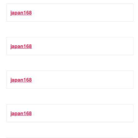
japan168
japan168
japan168
japan168