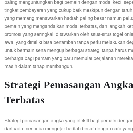
paling menguntungkan bagi pemain dengan modal kecil sepert
tingkat pembayaran yang cukup baik meskipun dengan taruha
yang memang menawarkan hadiah paling besar namun pelua
pemain yang mengandalkan modal terbatas, dan langkah ke
promosi yang seringkali ditawarkan oleh situs-situs togel o
awal yang dimiliki bisa bertambah tanpa perlu melakukan 
untuk bermain serta menguji berbagai strategi tanpa harus
berharga bagi pemain yang baru memulai perjalanan mereka d
masih dalam tahap membangun.
Strategi Pemasangan Angka
Terbatas
Strategi pemasangan angka yang efektif bagi pemain dengan 
daripada mencoba mengejar hadiah besar dengan cara yang terl