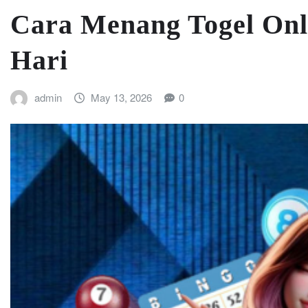
Cara Menang Togel Onli
Hari
admin
May 13, 2026
0