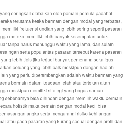
l yang seringkali diabaikan oleh pemain pemula padahal
ereka terutama ketika bermain dengan modal yang terbatas,
emiliki frekuensi undian yang lebih sering seperti pasaran
ngga mereka memiliki lebih banyak kesempatan untuk
 keluar tanpa harus menunggu waktu yang lama, dan selain
ersaingan serta popularitas pasaran tersebut karena pasaran
 yang lebih tipis jika terjadi banyak pemenang sekaligus
arkan peluang yang lebih baik meskipun dengan hadiah
ek lain yang perlu dipertimbangkan adalah waktu bermain yang
karena bermain dalam keadaan lelah atau tertekan akan
ngga meskipun memiliki strategi yang bagus namun
ang sebenarnya bisa dihindari dengan memilih waktu bermain
secara holistik maka pemain dengan modal kecil bisa
pemasangan angka serta mengurangi risiko kehilangan
imal atau pada pasaran yang kurang sesuai dengan profil dan