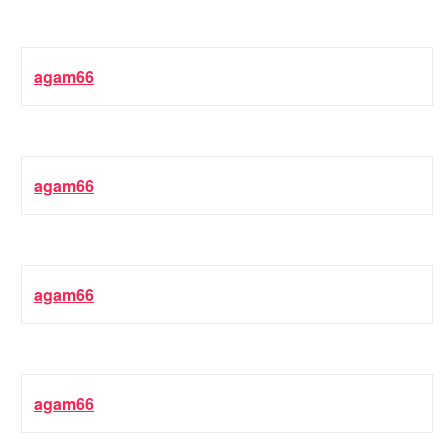
agam66
agam66
agam66
agam66