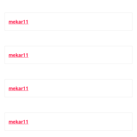
mekar11
mekar11
mekar11
mekar11