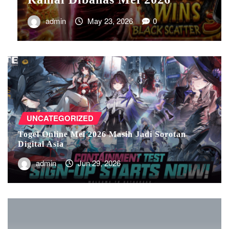
UNCATEGORIZED
Togel Online Mei 2026 Masih Jadi Sorotan
Digital Asia
admin
Jun 29, 2026
UNCATEGORIZED
Togel online panduan risiko dan pemahaman
modern terbaru