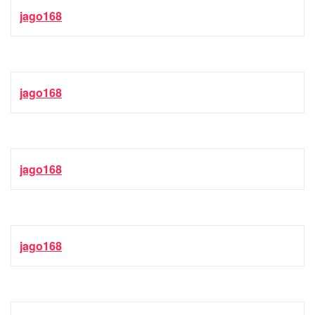
jago168
jago168
jago168
jago168