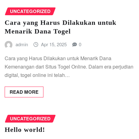
Menarik Dana Togel
admin
Apr 15, 2025
0
Cara yang Harus Dilakukan untuk Menarik Dana
Kemenangan dari Situs Togel Online. Dalam era perjudian
digital, togel online ini telah…
READ MORE
UNCATEGORIZED
Hello world!
admin
Apr 15, 2025
1
Welcome to WordPress. This is your first post. Edit or
delete it, then start writing!