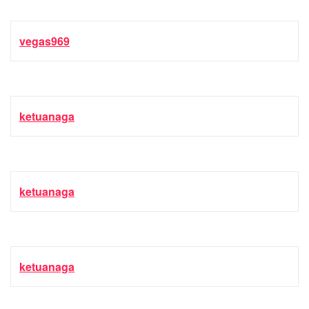
ketuanaga
ketuanaga
ketuanaga
ketuanaga