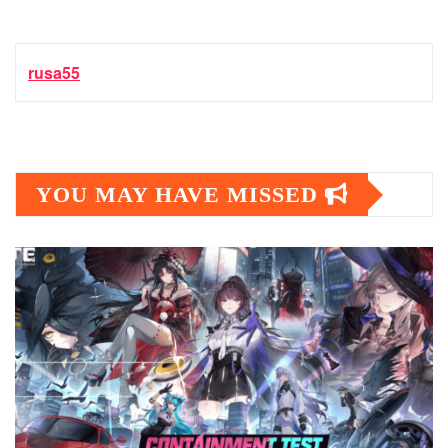
YOU MAY HAVE MISSED
UNCATEGORIZED