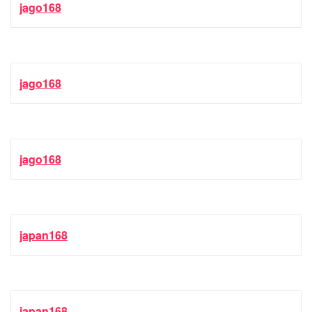
jago168
jago168
japan168
japan168