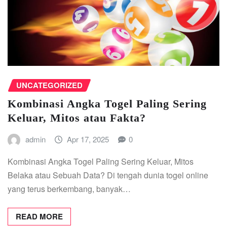
UNCATEGORIZED
Kombinasi Angka Togel Paling Sering
Keluar, Mitos atau Fakta?
admin
Apr 17, 2025
0
Kombinasi Angka Togel Paling Sering Keluar, Mitos
Belaka atau Sebuah Data? Di tengah dunia togel online
yang terus berkembang, banyak…
READ MORE