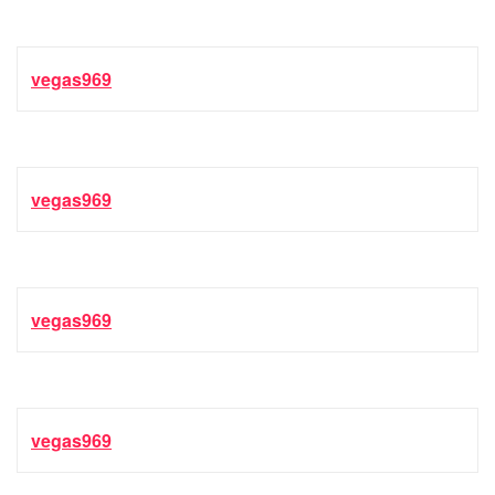
vegas969
vegas969
vegas969
vegas969