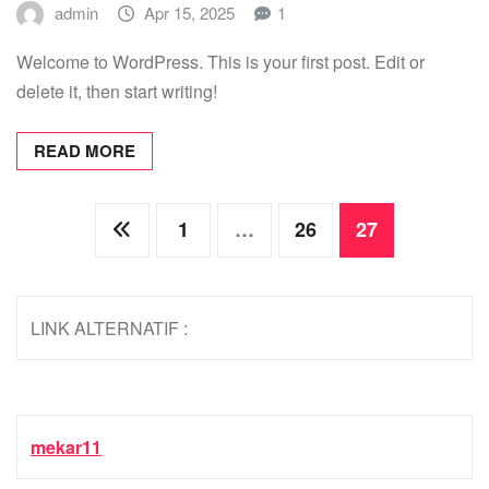
READ MORE
Posts
1
…
26
27
pagination
LINK ALTERNATIF :
mekar11
mekar11