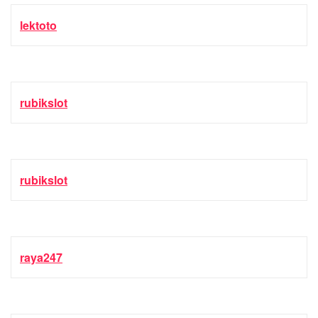
rubikslot
rubikslot
raya247
mekar99