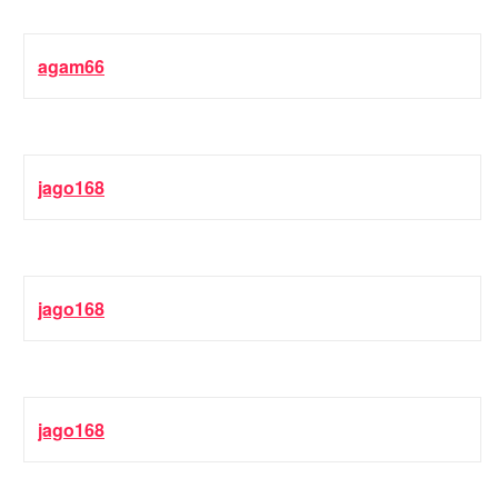
agam66
jago168
jago168
jago168