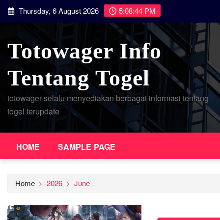
Skip
Thursday, 6 August 2026
5:08:45 PM
to
content
Totowager Info
Tentang Togel
totowager selalu menyediakan berbagai informasi tentang
togel terupdate
HOME
SAMPLE PAGE
Home
2026
June