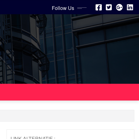
Follow Us
LINK ALTERNATIF :