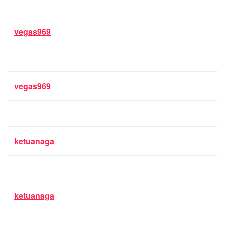
vegas969
vegas969
ketuanaga
ketuanaga