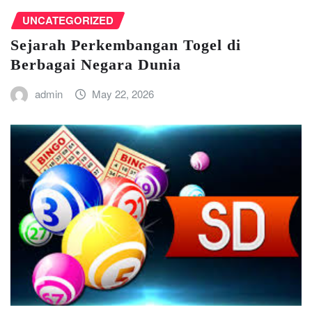
UNCATEGORIZED
Sejarah Perkembangan Togel di
Berbagai Negara Dunia
admin
May 22, 2026