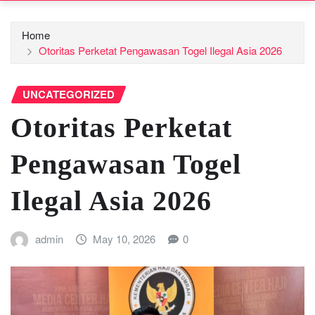
Home
Otoritas Perketat Pengawasan Togel Ilegal Asia 2026
UNCATEGORIZED
Otoritas Perketat
Pengawasan Togel
Ilegal Asia 2026
admin
May 10, 2026
0