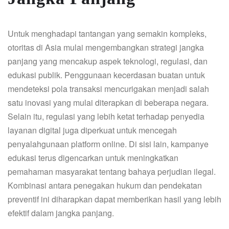
Untuk menghadapi tantangan yang semakin kompleks,
otoritas di Asia mulai mengembangkan strategi jangka
panjang yang mencakup aspek teknologi, regulasi, dan
edukasi publik. Penggunaan kecerdasan buatan untuk
mendeteksi pola transaksi mencurigakan menjadi salah
satu inovasi yang mulai diterapkan di beberapa negara.
Selain itu, regulasi yang lebih ketat terhadap penyedia
layanan digital juga diperkuat untuk mencegah
penyalahgunaan platform online. Di sisi lain, kampanye
edukasi terus digencarkan untuk meningkatkan
pemahaman masyarakat tentang bahaya perjudian ilegal.
Kombinasi antara penegakan hukum dan pendekatan
preventif ini diharapkan dapat memberikan hasil yang lebih
efektif dalam jangka panjang.