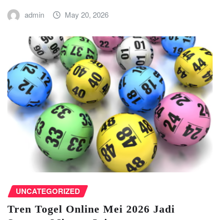
admin
May 20, 2026
UNCATEGORIZED
Tren Togel Online Mei 2026 Jadi