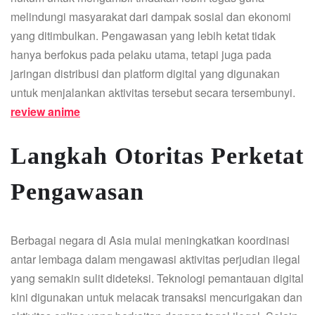
melindungi masyarakat dari dampak sosial dan ekonomi
yang ditimbulkan. Pengawasan yang lebih ketat tidak
hanya berfokus pada pelaku utama, tetapi juga pada
jaringan distribusi dan platform digital yang digunakan
untuk menjalankan aktivitas tersebut secara tersembunyi.
review anime
Langkah Otoritas Perketat
Pengawasan
Berbagai negara di Asia mulai meningkatkan koordinasi
antar lembaga dalam mengawasi aktivitas perjudian ilegal
yang semakin sulit dideteksi. Teknologi pemantauan digital
kini digunakan untuk melacak transaksi mencurigakan dan