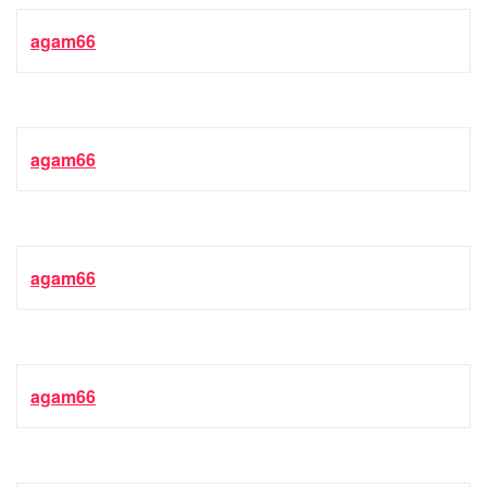
agam66
agam66
agam66
agam66