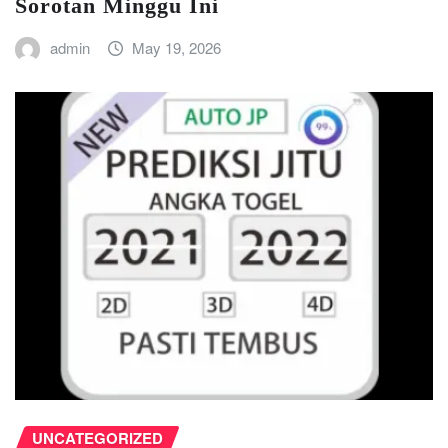
Sorotan Minggu Ini
admin
May 19, 2026
UNCATEGORIZED