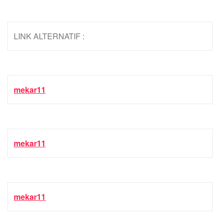
LINK ALTERNATIF :
mekar11
mekar11
mekar11