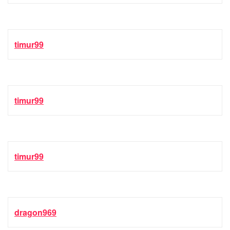
timur99
timur99
timur99
dragon969