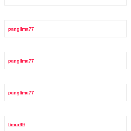
panglima77
panglima77
panglima77
timur99