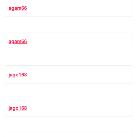
agam66
agam66
jago168
jago168