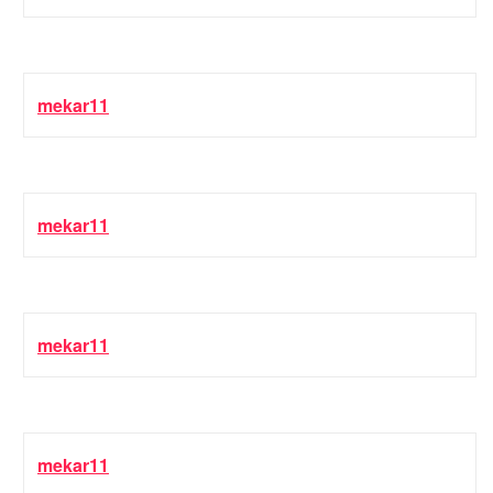
mekar11
mekar11
mekar11
mekar11