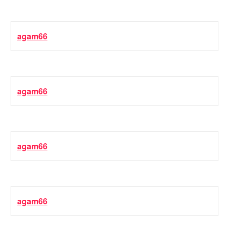
agam66
agam66
agam66
agam66