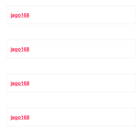
jago168
jago168
jago168
jago168