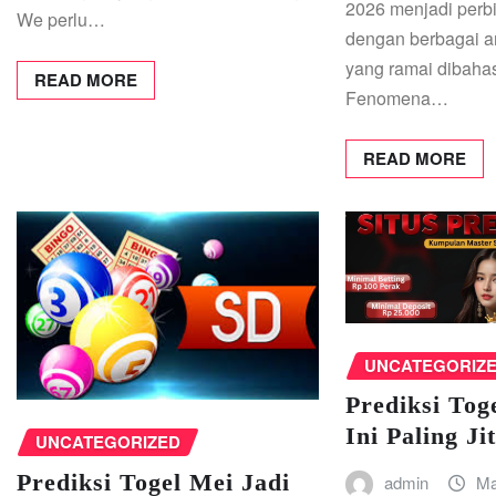
2026 menjadi perb
We perlu…
dengan berbagai an
yang ramai dibahas
READ MORE
Fenomena…
READ MORE
UNCATEGORIZ
Prediksi To
Ini Paling Ji
UNCATEGORIZED
Prediksi Togel Mei Jadi
admin
Ma