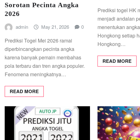
Sorotan Pecinta Angka
Prediksi togel HK m
2026
menjadi andalan 
admin
May 21, 2026
0
menentukan angka
Hongkong setiap h
Prediksi Togel Mei 2026 ramai
Hongkong…
diperbincangkan pecinta angka
karena banyak pemain membahas
READ MORE
pola terbaru dan tren angka populer.
Fenomena meningkatnya…
READ MORE