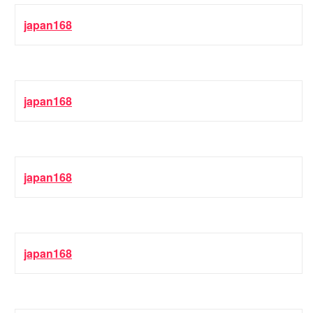
japan168
japan168
japan168
japan168