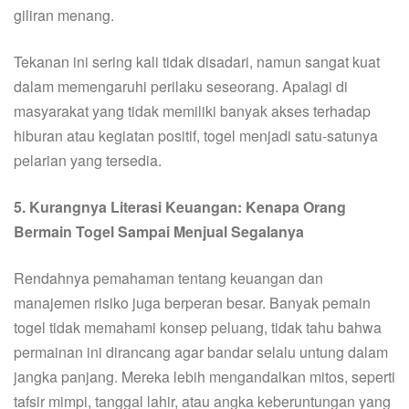
giliran menang.
Tekanan ini sering kali tidak disadari, namun sangat kuat
dalam memengaruhi perilaku seseorang. Apalagi di
masyarakat yang tidak memiliki banyak akses terhadap
hiburan atau kegiatan positif, togel menjadi satu-satunya
pelarian yang tersedia.
5. Kurangnya Literasi Keuangan: Kenapa Orang
Bermain Togel Sampai Menjual Segalanya
Rendahnya pemahaman tentang keuangan dan
manajemen risiko juga berperan besar. Banyak pemain
togel tidak memahami konsep peluang, tidak tahu bahwa
permainan ini dirancang agar bandar selalu untung dalam
jangka panjang. Mereka lebih mengandalkan mitos, seperti
tafsir mimpi, tanggal lahir, atau angka keberuntungan yang