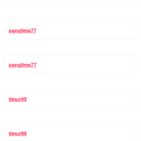
panglima77
panglima77
timur99
timur99