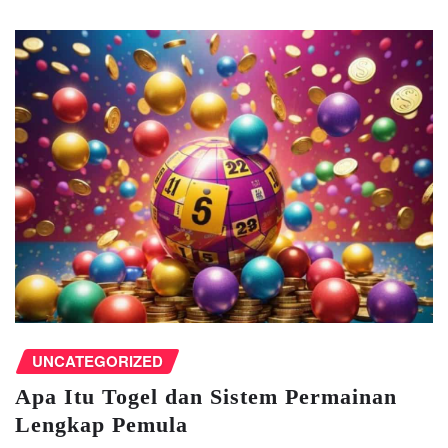
UNCATEGORIZED
Apa Itu Togel dan Sistem Permainan
Lengkap Pemula