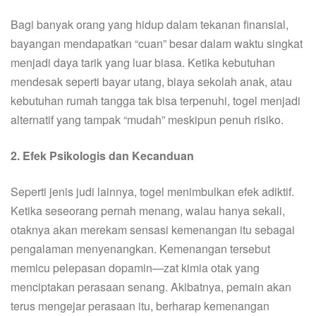
Bagi banyak orang yang hidup dalam tekanan finansial,
bayangan mendapatkan “cuan” besar dalam waktu singkat
menjadi daya tarik yang luar biasa. Ketika kebutuhan
mendesak seperti bayar utang, biaya sekolah anak, atau
kebutuhan rumah tangga tak bisa terpenuhi, togel menjadi
alternatif yang tampak “mudah” meskipun penuh risiko.
2. Efek Psikologis dan Kecanduan
Seperti jenis judi lainnya, togel menimbulkan efek adiktif.
Ketika seseorang pernah menang, walau hanya sekali,
otaknya akan merekam sensasi kemenangan itu sebagai
pengalaman menyenangkan. Kemenangan tersebut
memicu pelepasan dopamin—zat kimia otak yang
menciptakan perasaan senang. Akibatnya, pemain akan
terus mengejar perasaan itu, berharap kemenangan