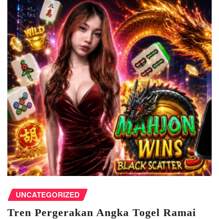
UNCATEGORIZED
Tren Pergerakan Angka Togel Ramai