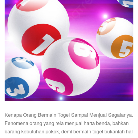
Kenapa Orang Bermain Togel Sampai Menjual Segalanya.
Fenomena orang yang rela menjual harta benda, bahkan
barang kebutuhan pokok, demi bermain togel bukanlah hal