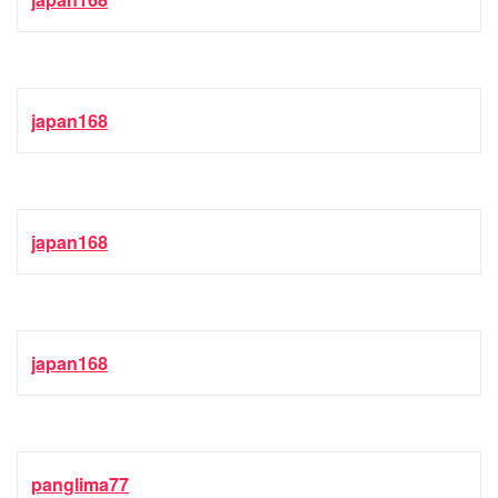
japan168
japan168
japan168
panglima77