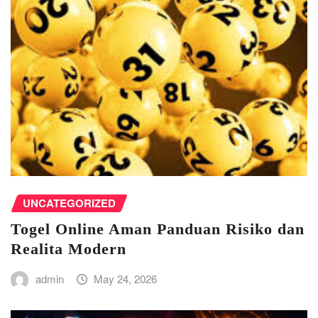
UNCATEGORIZED
Togel Online Aman Panduan Risiko dan
Realita Modern
admin
May 24, 2026