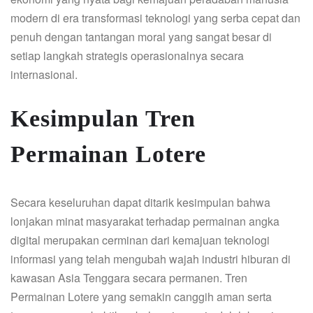
modern di era transformasi teknologi yang serba cepat dan
penuh dengan tantangan moral yang sangat besar di
setiap langkah strategis operasionalnya secara
internasional.
Kesimpulan Tren
Permainan Lotere
Secara keseluruhan dapat ditarik kesimpulan bahwa
lonjakan minat masyarakat terhadap permainan angka
digital merupakan cerminan dari kemajuan teknologi
informasi yang telah mengubah wajah industri hiburan di
kawasan Asia Tenggara secara permanen. Tren
Permainan Lotere yang semakin canggih aman serta