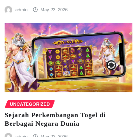
admin
May 23, 2026
UNCATEGORIZED
Sejarah Perkembangan Togel di
Berbagai Negara Dunia
admin
May 22, 2026