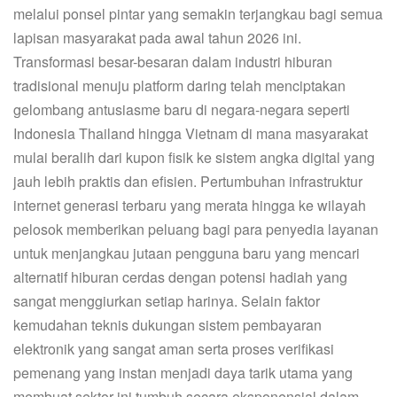
melalui ponsel pintar yang semakin terjangkau bagi semua
lapisan masyarakat pada awal tahun 2026 ini.
Transformasi besar-besaran dalam industri hiburan
tradisional menuju platform daring telah menciptakan
gelombang antusiasme baru di negara-negara seperti
Indonesia Thailand hingga Vietnam di mana masyarakat
mulai beralih dari kupon fisik ke sistem angka digital yang
jauh lebih praktis dan efisien. Pertumbuhan infrastruktur
internet generasi terbaru yang merata hingga ke wilayah
pelosok memberikan peluang bagi para penyedia layanan
untuk menjangkau jutaan pengguna baru yang mencari
alternatif hiburan cerdas dengan potensi hadiah yang
sangat menggiurkan setiap harinya. Selain faktor
kemudahan teknis dukungan sistem pembayaran
elektronik yang sangat aman serta proses verifikasi
pemenang yang instan menjadi daya tarik utama yang
membuat sektor ini tumbuh secara eksponensial dalam