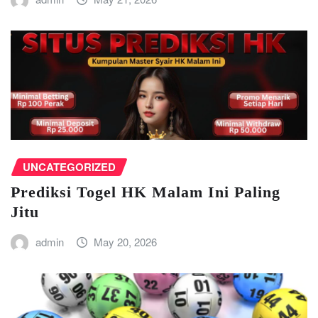
UNCATEGORIZED
Prediksi Togel HK Malam Ini Paling
Jitu
admin
May 20, 2026