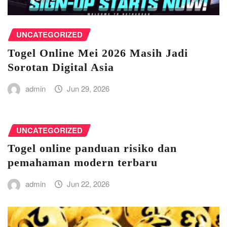
UNCATEGORIZED
Togel Online Mei 2026 Masih Jadi
Sorotan Digital Asia
admin
Jun 29, 2026
UNCATEGORIZED
Togel online panduan risiko dan
pemahaman modern terbaru
admin
Jun 22, 2026