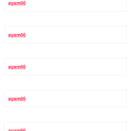
agam66
agam66
agam66
agam66
agam66