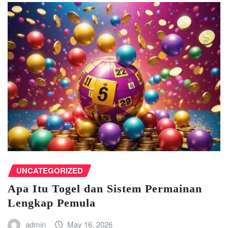
UNCATEGORIZED
Apa Itu Togel dan Sistem Permainan
Lengkap Pemula
admin
May 16, 2026