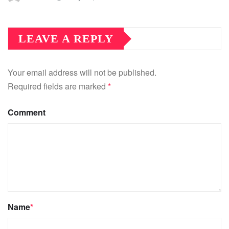
LEAVE A REPLY
Your email address will not be published.
Required fields are marked
*
Comment
Name
*