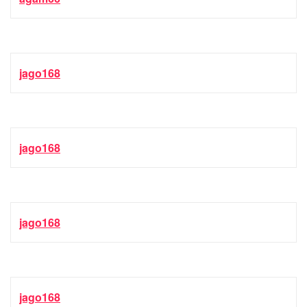
jago168
jago168
jago168
jago168