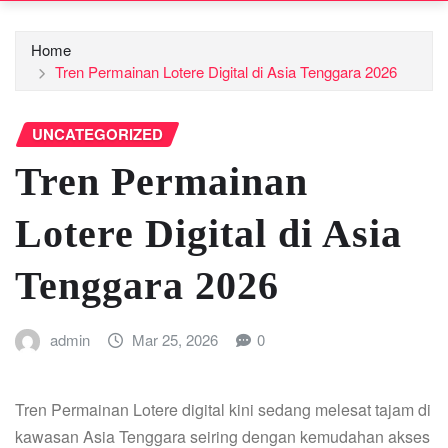
Home
Tren Permainan Lotere Digital di Asia Tenggara 2026
UNCATEGORIZED
Tren Permainan
Lotere Digital di Asia
Tenggara 2026
admin
Mar 25, 2026
0
Tren Permainan Lotere digital kini sedang melesat tajam di
kawasan Asia Tenggara seiring dengan kemudahan akses