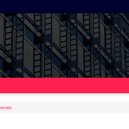
Pemain