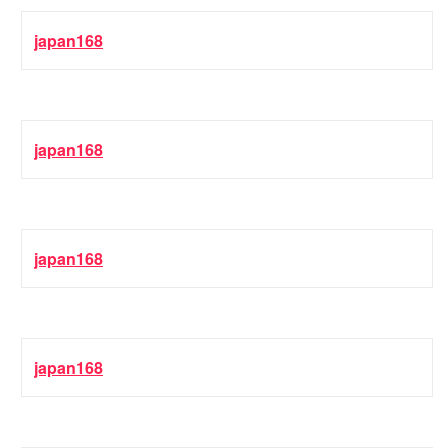
japan168
japan168
japan168
japan168