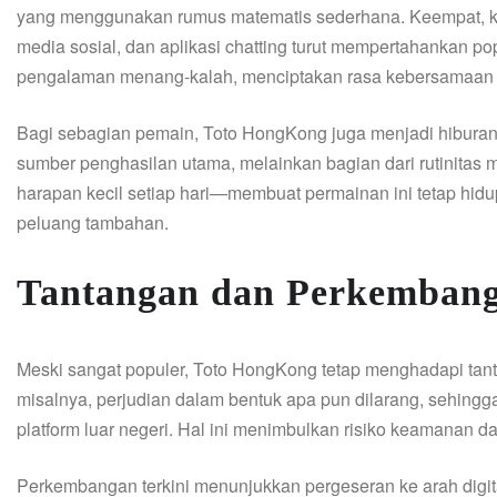
yang menggunakan rumus matematis sederhana. Keempat, kom
media sosial, dan aplikasi chatting turut mempertahankan pop
pengalaman menang-kalah, menciptakan rasa kebersamaan m
Bagi sebagian pemain, Toto HongKong juga menjadi hiburan 
sumber penghasilan utama, melainkan bagian dari rutinitas 
harapan kecil setiap hari—membuat permainan ini tetap hi
peluang tambahan.
Tantangan dan Perkembang
Meski sangat populer, Toto HongKong tetap menghadapi tant
misalnya, perjudian dalam bentuk apa pun dilarang, sehingga 
platform luar negeri. Hal ini menimbulkan risiko keamanan d
Perkembangan terkini menunjukkan pergeseran ke arah digi