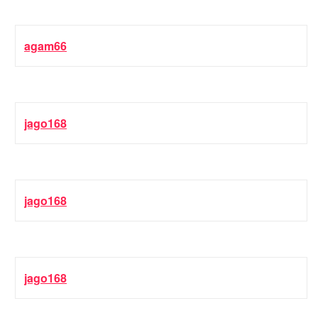
agam66
jago168
jago168
jago168