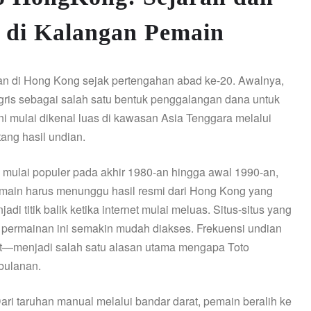
 di Kalangan Pemain
kan di Hong Kong sejak pertengahan abad ke-20. Awalnya,
nggris sebagai salah satu bentuk penggalangan dana untuk
ni mulai dikenal luas di kawasan Asia Tenggara melalui
ang hasil undian.
mulai populer pada akhir 1980-an hingga awal 1990-an,
 pemain harus menunggu hasil resmi dari Hong Kong yang
jadi titik balik ketika internet mulai meluas. Situs-situs yang
 permainan ini semakin mudah diakses. Frekuensi undian
at—menjadi salah satu alasan utama mengapa Toto
bulanan.
i taruhan manual melalui bandar darat, pemain beralih ke