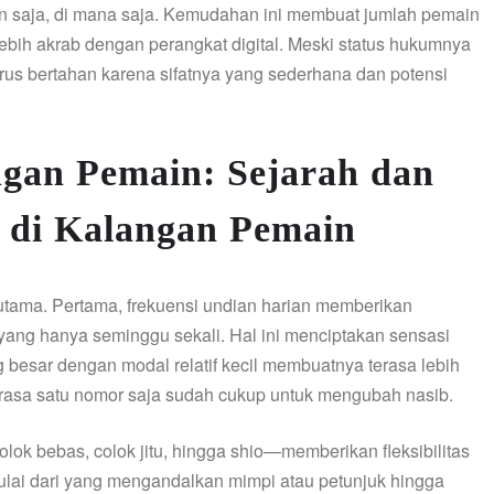
 saja, di mana saja. Kemudahan ini membuat jumlah pemain
ebih akrab dengan perangkat digital. Meski status hukumnya
terus bertahan karena sifatnya yang sederhana dan potensi
ngan Pemain: Sejarah dan
 di Kalangan Pemain
 utama. Pertama, frekuensi undian harian memberikan
 yang hanya seminggu sekali. Hal ini menciptakan sensasi
 besar dengan modal relatif kecil membuatnya terasa lebih
rasa satu nomor saja sudah cukup untuk mengubah nasib.
lok bebas, colok jitu, hingga shio—memberikan fleksibilitas
mulai dari yang mengandalkan mimpi atau petunjuk hingga