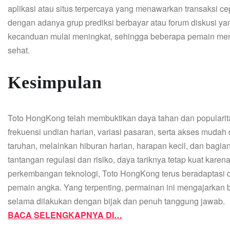
aplikasi atau situs terpercaya yang menawarkan transaksi c
dengan adanya grup prediksi berbayar atau forum diskusi yang 
kecanduan mulai meningkat, sehingga beberapa pemain men
sehat.
Kesimpulan
Toto HongKong telah membuktikan daya tahan dan popularit
frekuensi undian harian, variasi pasaran, serta akses mudah 
taruhan, melainkan hiburan harian, harapan kecil, dan bagi
tantangan regulasi dan risiko, daya tariknya tetap kuat kar
perkembangan teknologi, Toto HongKong terus beradaptasi dan
pemain angka. Yang terpenting, permainan ini mengajarkan b
selama dilakukan dengan bijak dan penuh tanggung jawab.
BACA SELENGKAPNYA DI…