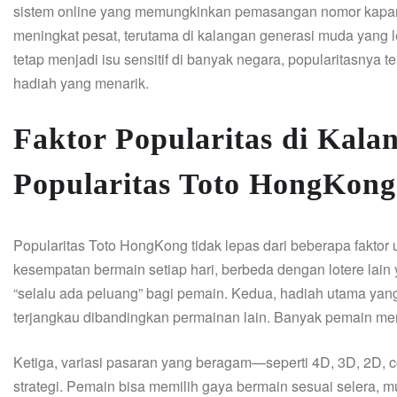
sistem online yang memungkinkan pemasangan nomor kapan
meningkat pesat, terutama di kalangan generasi muda yang l
tetap menjadi isu sensitif di banyak negara, popularitasnya 
hadiah yang menarik.
Faktor Popularitas di Kala
Popularitas Toto HongKong
Popularitas Toto HongKong tidak lepas dari beberapa faktor
kesempatan bermain setiap hari, berbeda dengan lotere lain
“selalu ada peluang” bagi pemain. Kedua, hadiah utama yang
terjangkau dibandingkan permainan lain. Banyak pemain me
Ketiga, variasi pasaran yang beragam—seperti 4D, 3D, 2D, co
strategi. Pemain bisa memilih gaya bermain sesuai selera, 