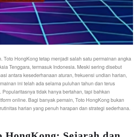
. Toto HongKong tetap menjadi salah satu permainan angka
Asia Tenggara, termasuk Indonesia. Meski sering disebut
nasi antara kesederhanaan aturan, frekuensi undian harian,
ermainan ini telah ada selama puluhan tahun dan terus
. Popularitasnya tidak hanya bertahan, tapi bahkan
latform online. Bagi banyak pemain, Toto HongKong bukan
utinitas harian yang penuh harapan dan strategi sederhana.
o HongKong: Sejarah dan