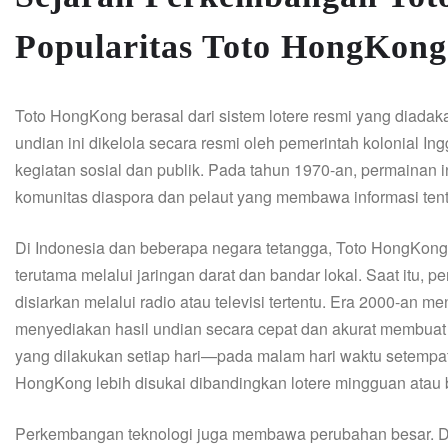
Popularitas Toto HongKong
Toto HongKong berasal dari sistem lotere resmi yang diada
undian ini dikelola secara resmi oleh pemerintah kolonial I
kegiatan sosial dan publik. Pada tahun 1970-an, permainan i
komunitas diaspora dan pelaut yang membawa informasi tent
Di Indonesia dan beberapa negara tetangga, Toto HongKong 
terutama melalui jaringan darat dan bandar lokal. Saat itu,
disiarkan melalui radio atau televisi tertentu. Era 2000-an men
menyediakan hasil undian secara cepat dan akurat membuat
yang dilakukan setiap hari—pada malam hari waktu setemp
HongKong lebih disukai dibandingkan lotere mingguan atau 
Perkembangan teknologi juga membawa perubahan besar. Dar