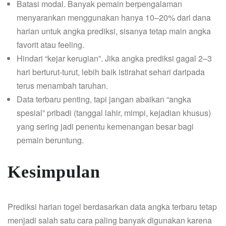
Batasi modal. Banyak pemain berpengalaman
menyarankan menggunakan hanya 10–20% dari dana
harian untuk angka prediksi, sisanya tetap main angka
favorit atau feeling.
Hindari “kejar kerugian”. Jika angka prediksi gagal 2–3
hari berturut-turut, lebih baik istirahat sehari daripada
terus menambah taruhan.
Data terbaru penting, tapi jangan abaikan “angka
spesial” pribadi (tanggal lahir, mimpi, kejadian khusus)
yang sering jadi penentu kemenangan besar bagi
pemain beruntung.
Kesimpulan
Prediksi harian togel berdasarkan data angka terbaru tetap
menjadi salah satu cara paling banyak digunakan karena