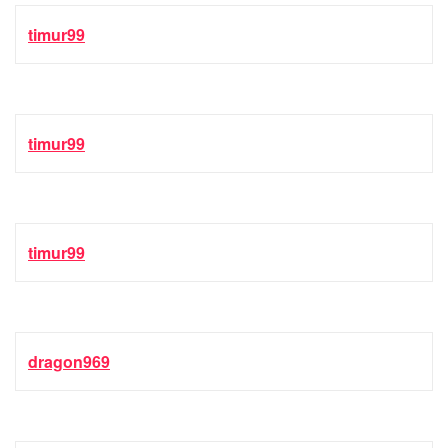
timur99
timur99
timur99
dragon969