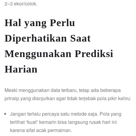
2–3 ekor/colok.
Hal yang Perlu
Diperhatikan Saat
Menggunakan Prediksi
Harian
Meski menggunakan data terbaru, tetap ada beberapa
prinsip yang dianjurkan agar tidak terjebak pola pikir keliru:
Jangan terlalu percaya satu metode saja. Pola yang
terlihat “kuat” kemarin bisa langsung rusak hari ini
karena sifat acak permainan.