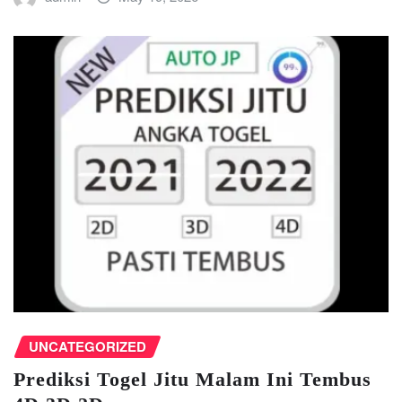
UNCATEGORIZED
Prediksi Togel Jitu Malam Ini Tembus