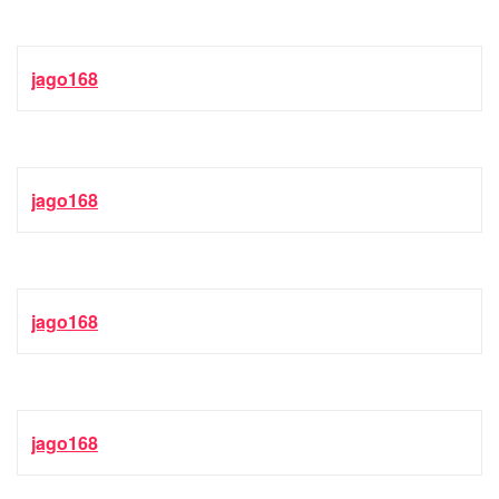
jago168
jago168
jago168
jago168