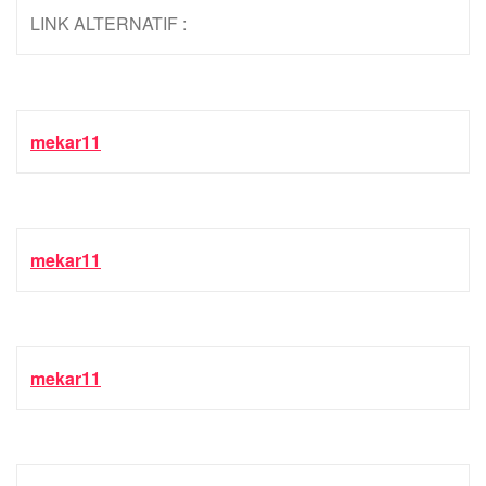
LINK ALTERNATIF :
mekar11
mekar11
mekar11