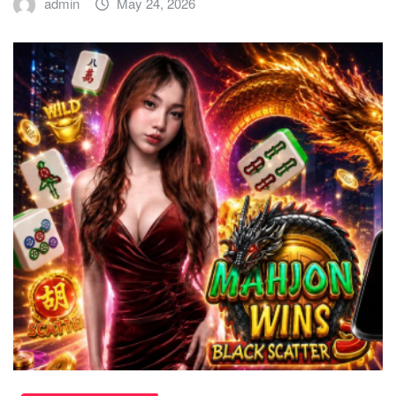
admin
May 24, 2026