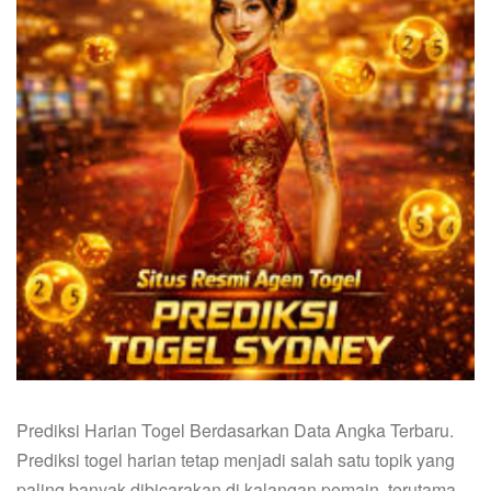
Prediksi Harian Togel Berdasarkan Data Angka Terbaru.
Prediksi togel harian tetap menjadi salah satu topik yang
paling banyak dibicarakan di kalangan pemain, terutama