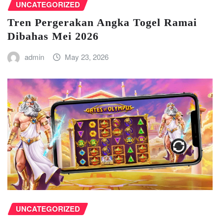
UNCATEGORIZED
Tren Pergerakan Angka Togel Ramai
Dibahas Mei 2026
admin
May 23, 2026
UNCATEGORIZED