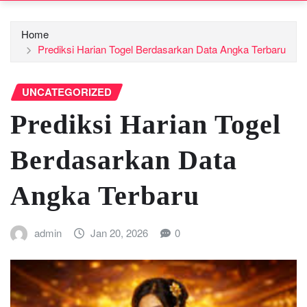
Home
Prediksi Harian Togel Berdasarkan Data Angka Terbaru
UNCATEGORIZED
Prediksi Harian Togel
Berdasarkan Data
Angka Terbaru
admin
Jan 20, 2026
0