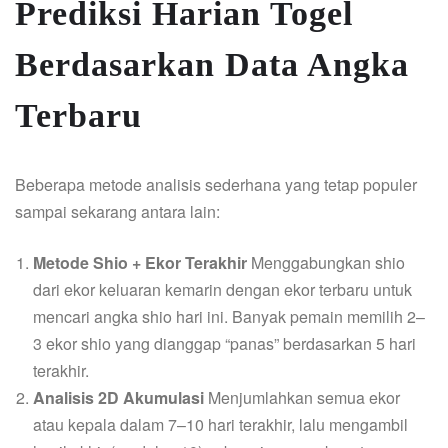
Prediksi Harian Togel
Berdasarkan Data Angka
Terbaru
Beberapa metode analisis sederhana yang tetap populer
sampai sekarang antara lain:
Metode Shio + Ekor Terakhir
Menggabungkan shio
dari ekor keluaran kemarin dengan ekor terbaru untuk
mencari angka shio hari ini. Banyak pemain memilih 2–
3 ekor shio yang dianggap “panas” berdasarkan 5 hari
terakhir.
Analisis 2D Akumulasi
Menjumlahkan semua ekor
atau kepala dalam 7–10 hari terakhir, lalu mengambil