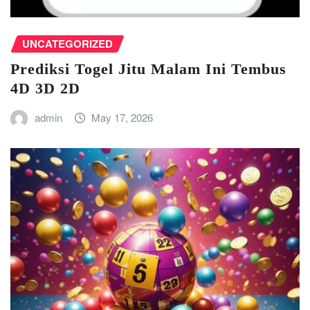
UNCATEGORIZED
Prediksi Togel Jitu Malam Ini Tembus
4D 3D 2D
admin
May 17, 2026