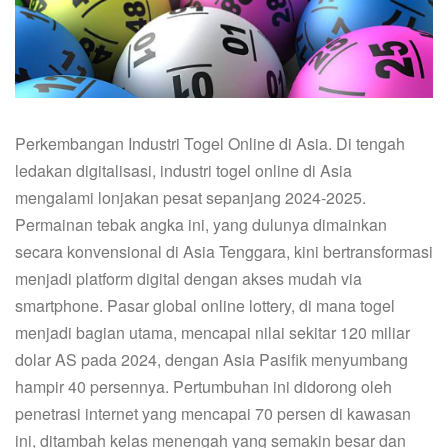
Perkembangan Industri Togel Online di Asia. Di tengah
ledakan digitalisasi, industri togel online di Asia
mengalami lonjakan pesat sepanjang 2024-2025.
Permainan tebak angka ini, yang dulunya dimainkan
secara konvensional di Asia Tenggara, kini bertransformasi
menjadi platform digital dengan akses mudah via
smartphone. Pasar global online lottery, di mana togel
menjadi bagian utama, mencapai nilai sekitar 120 miliar
dolar AS pada 2024, dengan Asia Pasifik menyumbang
hampir 40 persennya. Pertumbuhan ini didorong oleh
penetrasi internet yang mencapai 70 persen di kawasan
ini, ditambah kelas menengah yang semakin besar dan