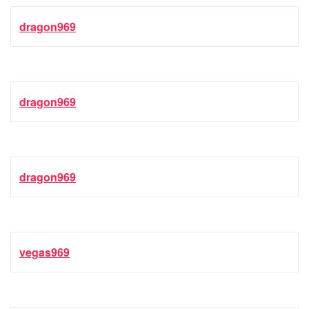
dragon969
dragon969
dragon969
vegas969