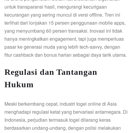
untuk transparansi hasil, mengurangi kecurigaan
kecurangan yang sering muncul di versi offline. Tren ini
terlihat dari lonjakan 15 persen penggunaan mobile apps,
yang menyumbang 60 persen transaksi. Inovasi ini tidak
hanya meningkatkan engagement, tapi juga memperluas
pasar ke generasi muda yang lebih tech-savvy, dengan
fitur cashback dan bonus harian sebagai daya tarik utama.
Regulasi dan Tantangan
Hukum
Meski berkembang cepat, industri togel online di Asia
menghadapi regulasi ketat yang bervariasi antarnegara. Di
Indonesia, perjudian termasuk togel dilarang keras
berdasarkan undang-undang, dengan polisi melakukan