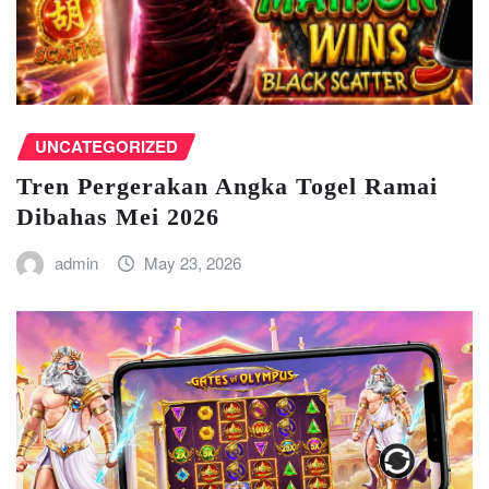
UNCATEGORIZED
Tren Pergerakan Angka Togel Ramai
Dibahas Mei 2026
admin
May 23, 2026