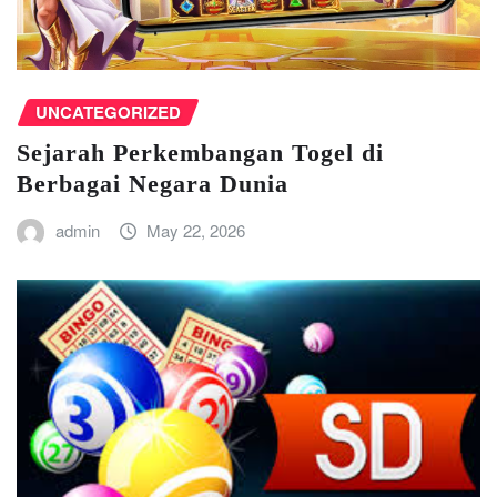
UNCATEGORIZED
Sejarah Perkembangan Togel di
Berbagai Negara Dunia
admin
May 22, 2026