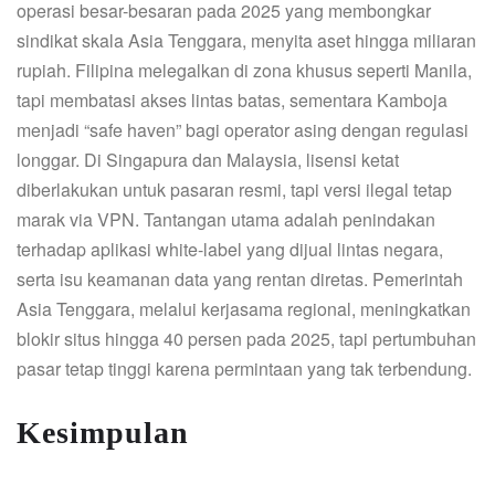
operasi besar-besaran pada 2025 yang membongkar
sindikat skala Asia Tenggara, menyita aset hingga miliaran
rupiah. Filipina melegalkan di zona khusus seperti Manila,
tapi membatasi akses lintas batas, sementara Kamboja
menjadi “safe haven” bagi operator asing dengan regulasi
longgar. Di Singapura dan Malaysia, lisensi ketat
diberlakukan untuk pasaran resmi, tapi versi ilegal tetap
marak via VPN. Tantangan utama adalah penindakan
terhadap aplikasi white-label yang dijual lintas negara,
serta isu keamanan data yang rentan diretas. Pemerintah
Asia Tenggara, melalui kerjasama regional, meningkatkan
blokir situs hingga 40 persen pada 2025, tapi pertumbuhan
pasar tetap tinggi karena permintaan yang tak terbendung.
Kesimpulan