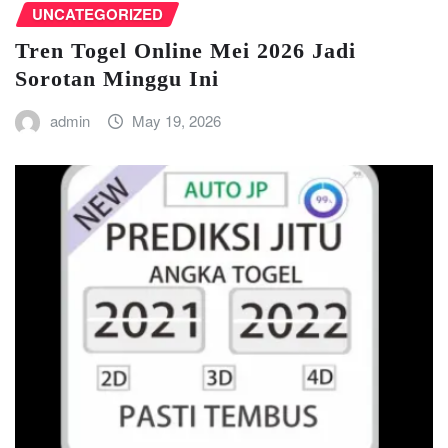
UNCATEGORIZED
Tren Togel Online Mei 2026 Jadi
Sorotan Minggu Ini
admin
May 19, 2026