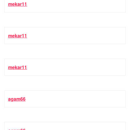
mekar11
mekar11
mekar11
agam66