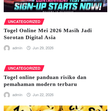
UNCATEGORIZED
Togel Online Mei 2026 Masih Jadi
Sorotan Digital Asia
admin
Jun 29, 2026
UNCATEGORIZED
Togel online panduan risiko dan
pemahaman modern terbaru
admin
Jun 22, 2026