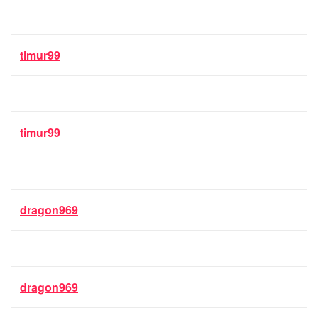
timur99
timur99
dragon969
dragon969