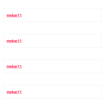
mekar11
mekar11
mekar11
mekar11