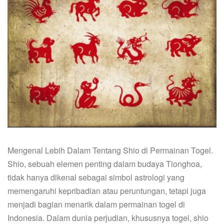
Mengenal Lebih Dalam Tentang Shio di Permainan Togel.
Shio, sebuah elemen penting dalam budaya Tionghoa,
tidak hanya dikenal sebagai simbol astrologi yang
memengaruhi kepribadian atau peruntungan, tetapi juga
menjadi bagian menarik dalam permainan togel di
Indonesia. Dalam dunia perjudian, khususnya togel, shio