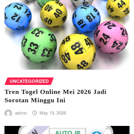
UNCATEGORIZED
Tren Togel Online Mei 2026 Jadi
Sorotan Minggu Ini
admin
May 19, 2026