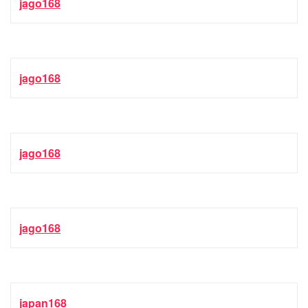
jago168
jago168
jago168
jago168
japan168