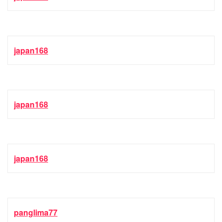
japan168
japan168
japan168
panglima77