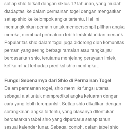
setiap shio terkait dengan siklus 12 tahunan, yang mudah
diadaptasi ke dalam permainan togel dengan mengaitkan
setiap shio ke kelompok angka tertentu. Hal ini
memungkinkan pemain untuk mempersempit pilihan angka
mereka, membuat permainan lebih terstruktur dan menarik.
Popularitas shio dalam togel juga didorong oleh komunitas
pemain yang sering berbagi ramalan atau “angka jitu”
berdasarkan shio, terutama menjelang perayaan Imlek,
ketika minat terhadap prediksi shio meningkat.
Fungsi Sebenarnya dari Shio di Permainan Togel
Dalam permainan togel, shio memiliki fungsi utama
sebagai alat untuk memprediksi angka keluaran dengan
cara yang lebih terorganisir. Setiap shio dikaitkan dengan
serangkaian angka tertentu, yang biasanya ditentukan
berdasarkan tabel shio yang diperbarui setiap tahun
sesuai kalender lunar. Sebagai contoh, dalam tabel shio