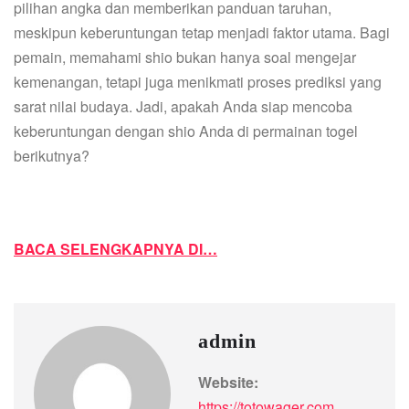
pilihan angka dan memberikan panduan taruhan,
meskipun keberuntungan tetap menjadi faktor utama. Bagi
pemain, memahami shio bukan hanya soal mengejar
kemenangan, tetapi juga menikmati proses prediksi yang
sarat nilai budaya. Jadi, apakah Anda siap mencoba
keberuntungan dengan shio Anda di permainan togel
berikutnya?
BACA SELENGKAPNYA DI…
admin
Website:
https://totowager.com