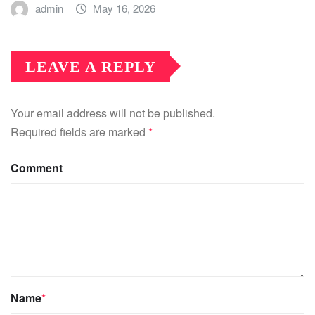
admin
May 16, 2026
LEAVE A REPLY
Your email address will not be published.
Required fields are marked
*
Comment
Name
*