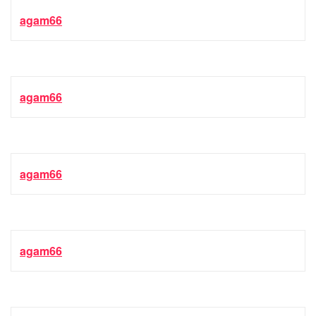
agam66
agam66
agam66
agam66