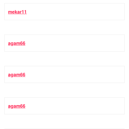
mekar11
agam66
agam66
agam66