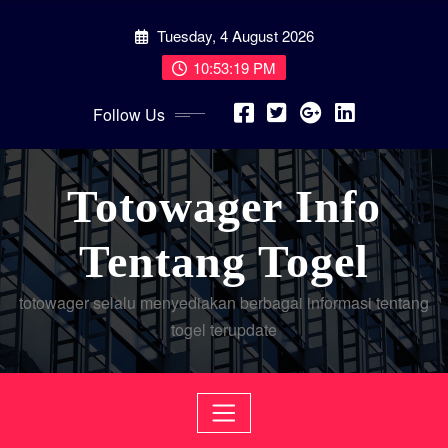
Skip
Tuesday, 4 August 2026
to
content
10:53:20 PM
Follow Us
Totowager Info
Tentang Togel
totowager selalu menyediakan berbagai informasi tentang
togel terupdate