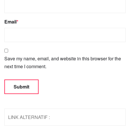
Email
*
Save my name, email, and website in this browser for the
next time I comment.
LINK ALTERNATIF :