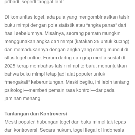
pribadi, seperti tanggal lahir.
Di komunitas togel, ada pula yang mengombinasikan tafsir
buku mimpi dengan pola statistik atau “angka panas” dari
hasil sebelumnya. Misalnya, seorang pemain mungkin
menggunakan angka dari mimpi (katakan 25 untuk kucing)
dan memadukannya dengan angka yang sering muncul di
situs togel online. Forum daring dan grup media sosial di
2025 kerap membahas tafsir mimpi terbaru, menunjukkan
bahwa buku mimpi tetap jadi alat populer untuk
“mengakali” keberuntungan. Meski begitu, ini lebih tentang
psikologi—memberi pemain rasa kontrol—daripada
jaminan menang.
Tantangan dan Kontroversi
Meski populer, hubungan togel dan buku mimpi tak lepas
dari kontroversi. Secara hukum, togel ilegal di Indonesia