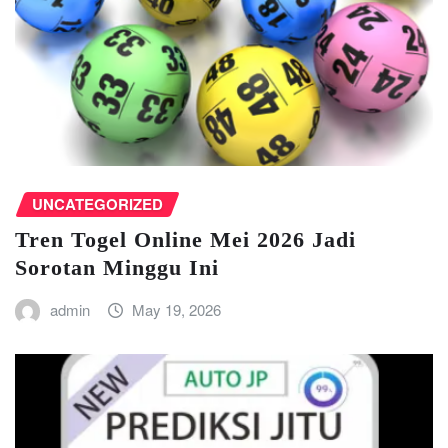
UNCATEGORIZED
Tren Togel Online Mei 2026 Jadi
Sorotan Minggu Ini
admin
May 19, 2026