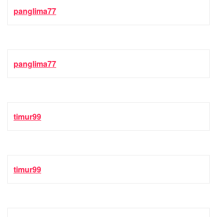
panglima77
panglima77
timur99
timur99