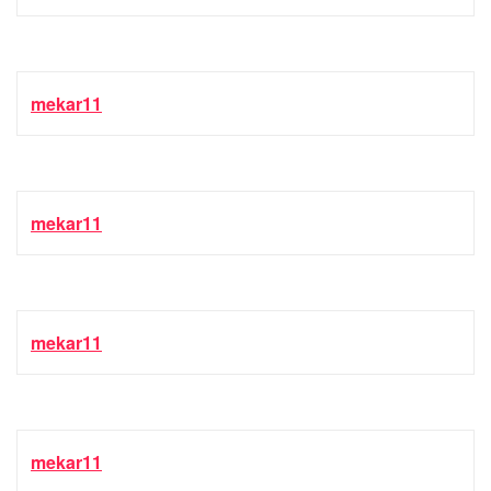
mekar11
mekar11
mekar11
mekar11