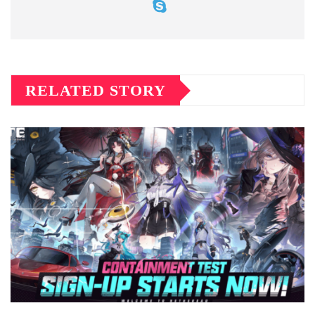
RELATED STORY