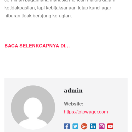
ketidakpastian, tapi kebijaksanaan tetap kunci agar
hiburan tidak berujung kerugian.
BACA SELENKGAPNYA DI…
admin
Website:
https://totowager.com