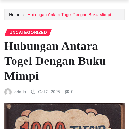
Home
Hubungan Antara Togel Dengan Buku Mimpi
UNCATEGORIZED
Hubungan Antara
Togel Dengan Buku
Mimpi
admin
Oct 2, 2025
0