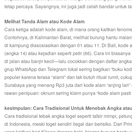
tetap percaya. Sayangnya, ini juga jadi celah bandar untuk 
Melihat Tanda Alam atau Kode Alam
Cara ketiga adalah kode alam, di mana orang kaitkan fenome
Contohnya, di Kalimantan Barat, melihat burung hantu malam 
di kampung diasosiasikan dengan 01 atau 11. Di Bali, kode a
(angka 14) atau kejadian seperti petir (66). Cara ini biasany
di jalan atau banjir kecil—lalu cocokkan dengan daftar angka 
grup WhatsApp dan Telegram lokal sering bagikan “buku kode
populer karena terasa “alami” dan tak butuh ritual rumit, cuk
Surabaya yang menang Rp3 juta dari kode alam “anjing lari” (54)
rawan penipuan: oknum sering klaim punya “kode alam pasti
kesimpulan: Cara Tradisional Untuk Menebak Angka atau
Cara tradisional tebak angka togel seperti tafsir mimpi, pe
di Indonesia, meski togel sendiri ilegal dan berisiko. Dari Pr
yang kaitkan hari Kliwon dengan hoki, hingga burung hantu ya