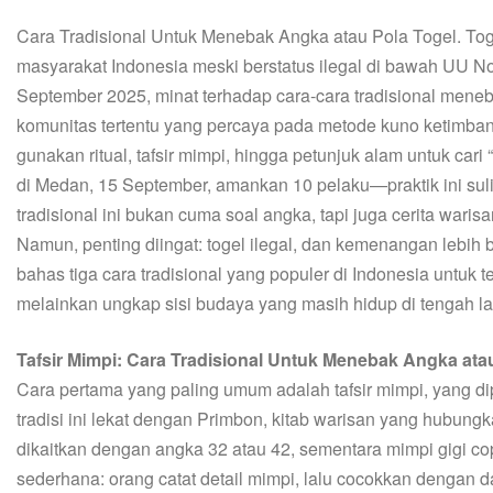
Cara Tradisional Untuk Menebak Angka atau Pola Togel. Togel
masyarakat Indonesia meski berstatus ilegal di bawah UU N
September 2025, minat terhadap cara-cara tradisional meneba
komunitas tertentu yang percaya pada metode kuno ketimban
gunakan ritual, tafsir mimpi, hingga petunjuk alam untuk cari
di Medan, 15 September, amankan 10 pelaku—praktik ini sul
tradisional ini bukan cuma soal angka, tapi juga cerita warisa
Namun, penting diingat: togel ilegal, dan kemenangan lebih 
bahas tiga cara tradisional yang populer di Indonesia untuk t
melainkan ungkap sisi budaya yang masih hidup di tengah 
Tafsir Mimpi: Cara Tradisional Untuk Menebak Angka ata
Cara pertama yang paling umum adalah tafsir mimpi, yang dip
tradisi ini lekat dengan Primbon, kitab warisan yang hubung
dikaitkan dengan angka 32 atau 42, sementara mimpi gigi cop
sederhana: orang catat detail mimpi, lalu cocokkan dengan daft