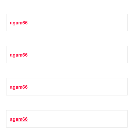
agam66
agam66
agam66
agam66