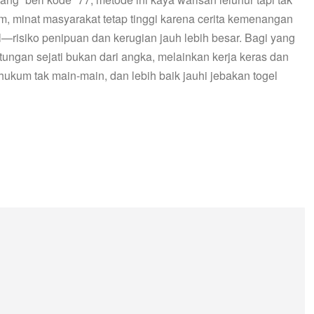
um, minat masyarakat tetap tinggi karena cerita kemenangan
l—risiko penipuan dan kerugian jauh lebih besar. Bagi yang
ntungan sejati bukan dari angka, melainkan kerja keras dan
 hukum tak main-main, dan lebih baik jauhi jebakan togel