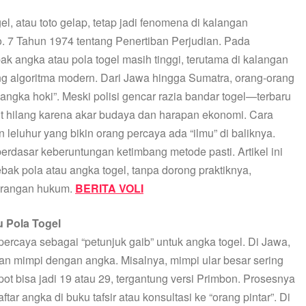
, atau toto gelap, tetap jadi fenomena di kalangan
o. 7 Tahun 1974 tentang Penertiban Perjudian. Pada
k angka atau pola togel masih tinggi, terutama di kalangan
g algoritma modern. Dari Jawa hingga Sumatra, orang-orang
 “angka hoki”. Meski polisi gencar razia bandar togel—terbaru
it hilang karena akar budaya dan harapan ekonomi. Cara
n leluhur yang bikin orang percaya ada “ilmu” di baliknya.
berdasar keberuntungan ketimbang metode pasti. Artikel ini
ebak pola atau angka togel, tanpa dorong praktiknya,
larangan hukum.
BERITA VOLI
u Pola Togel
ercaya sebagai “petunjuk gaib” untuk angka togel. Di Jawa,
kan mimpi dengan angka. Misalnya, mimpi ular besar sering
ot bisa jadi 19 atau 29, tergantung versi Primbon. Prosesnya
ar angka di buku tafsir atau konsultasi ke “orang pintar”. Di