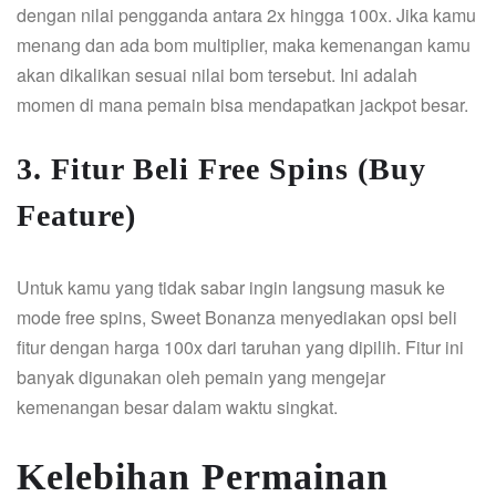
dengan nilai pengganda antara 2x hingga 100x. Jika kamu
menang dan ada bom multiplier, maka kemenangan kamu
akan dikalikan sesuai nilai bom tersebut. Ini adalah
momen di mana pemain bisa mendapatkan jackpot besar.
3. Fitur Beli Free Spins (Buy
Feature)
Untuk kamu yang tidak sabar ingin langsung masuk ke
mode free spins, Sweet Bonanza menyediakan opsi beli
fitur dengan harga 100x dari taruhan yang dipilih. Fitur ini
banyak digunakan oleh pemain yang mengejar
kemenangan besar dalam waktu singkat.
Kelebihan Permainan