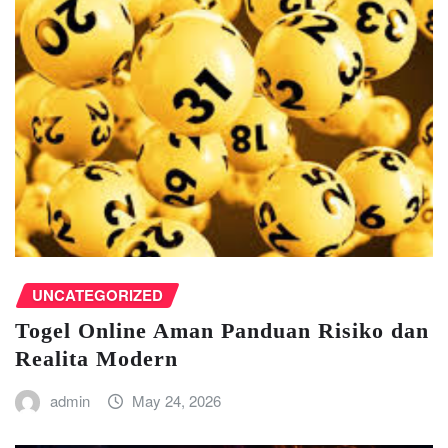
UNCATEGORIZED
Togel Online Aman Panduan Risiko dan
Realita Modern
admin
May 24, 2026