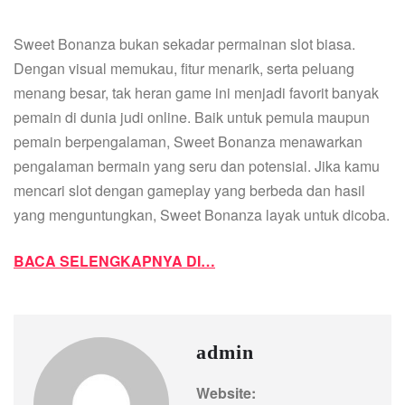
Sweet Bonanza bukan sekadar permainan slot biasa.
Dengan visual memukau, fitur menarik, serta peluang
menang besar, tak heran game ini menjadi favorit banyak
pemain di dunia judi online. Baik untuk pemula maupun
pemain berpengalaman, Sweet Bonanza menawarkan
pengalaman bermain yang seru dan potensial. Jika kamu
mencari slot dengan gameplay yang berbeda dan hasil
yang menguntungkan, Sweet Bonanza layak untuk dicoba.
BACA SELENGKAPNYA DI…
admin
Website: