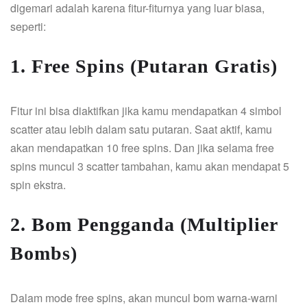
digemari adalah karena fitur-fiturnya yang luar biasa,
seperti:
1. Free Spins (Putaran Gratis)
Fitur ini bisa diaktifkan jika kamu mendapatkan 4 simbol
scatter atau lebih dalam satu putaran. Saat aktif, kamu
akan mendapatkan 10 free spins. Dan jika selama free
spins muncul 3 scatter tambahan, kamu akan mendapat 5
spin ekstra.
2. Bom Pengganda (Multiplier
Bombs)
Dalam mode free spins, akan muncul bom warna-warni