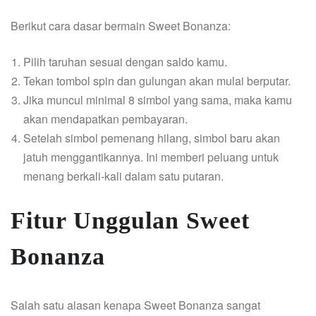
Berikut cara dasar bermain Sweet Bonanza:
Pilih taruhan sesuai dengan saldo kamu.
Tekan tombol spin dan gulungan akan mulai berputar.
Jika muncul minimal 8 simbol yang sama, maka kamu
akan mendapatkan pembayaran.
Setelah simbol pemenang hilang, simbol baru akan
jatuh menggantikannya. Ini memberi peluang untuk
menang berkali-kali dalam satu putaran.
Fitur Unggulan Sweet
Bonanza
Salah satu alasan kenapa Sweet Bonanza sangat