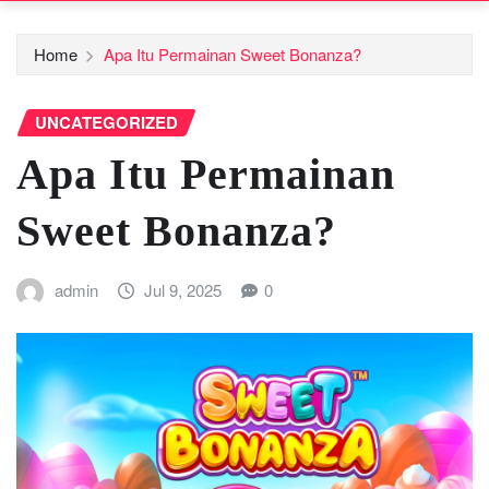
Home
Apa Itu Permainan Sweet Bonanza?
UNCATEGORIZED
Apa Itu Permainan
Sweet Bonanza?
admin
Jul 9, 2025
0