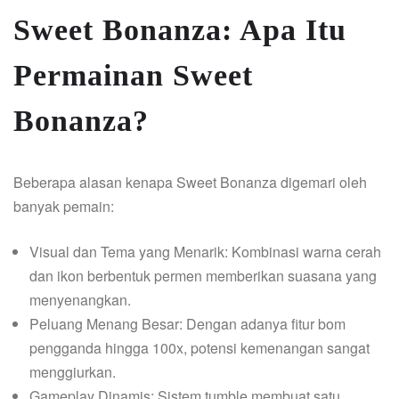
Sweet Bonanza: Apa Itu
Permainan Sweet
Bonanza?
Beberapa alasan kenapa Sweet Bonanza digemari oleh
banyak pemain:
Visual dan Tema yang Menarik: Kombinasi warna cerah
dan ikon berbentuk permen memberikan suasana yang
menyenangkan.
Peluang Menang Besar: Dengan adanya fitur bom
pengganda hingga 100x, potensi kemenangan sangat
menggiurkan.
Gameplay Dinamis: Sistem tumble membuat satu