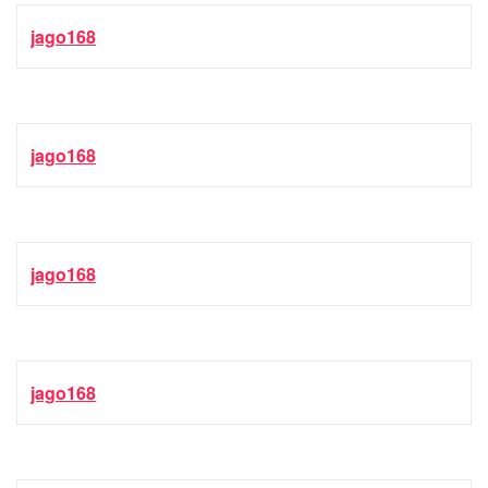
jago168
jago168
jago168
jago168