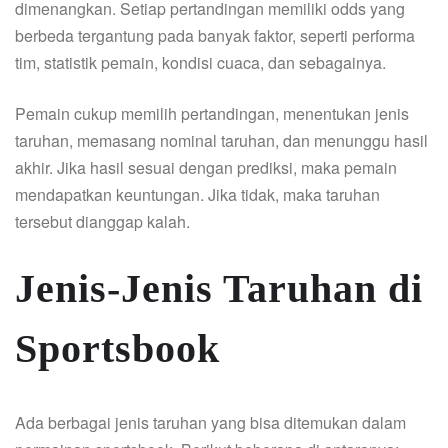
dimenangkan. Setiap pertandingan memiliki odds yang
berbeda tergantung pada banyak faktor, seperti performa
tim, statistik pemain, kondisi cuaca, dan sebagainya.
Pemain cukup memilih pertandingan, menentukan jenis
taruhan, memasang nominal taruhan, dan menunggu hasil
akhir. Jika hasil sesuai dengan prediksi, maka pemain
mendapatkan keuntungan. Jika tidak, maka taruhan
tersebut dianggap kalah.
Jenis-Jenis Taruhan di
Sportsbook
Ada berbagai jenis taruhan yang bisa ditemukan dalam