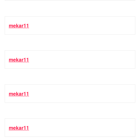
mekar11
mekar11
mekar11
mekar11