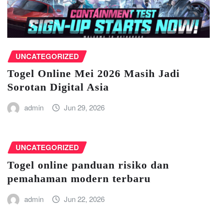
UNCATEGORIZED
Togel Online Mei 2026 Masih Jadi
Sorotan Digital Asia
admin
Jun 29, 2026
UNCATEGORIZED
Togel online panduan risiko dan
pemahaman modern terbaru
admin
Jun 22, 2026