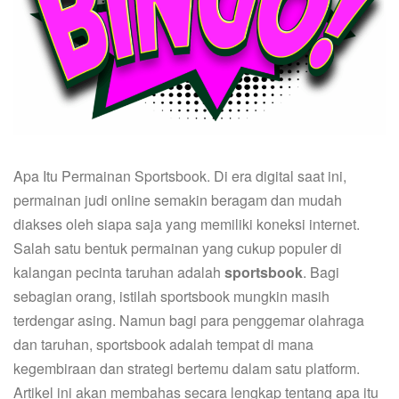
Apa Itu Permainan Sportsbook. Di era digital saat ini,
permainan judi online semakin beragam dan mudah
diakses oleh siapa saja yang memiliki koneksi internet.
Salah satu bentuk permainan yang cukup populer di
kalangan pecinta taruhan adalah
sportsbook
. Bagi
sebagian orang, istilah sportsbook mungkin masih
terdengar asing. Namun bagi para penggemar olahraga
dan taruhan, sportsbook adalah tempat di mana
kegembiraan dan strategi bertemu dalam satu platform.
Artikel ini akan membahas secara lengkap tentang apa itu