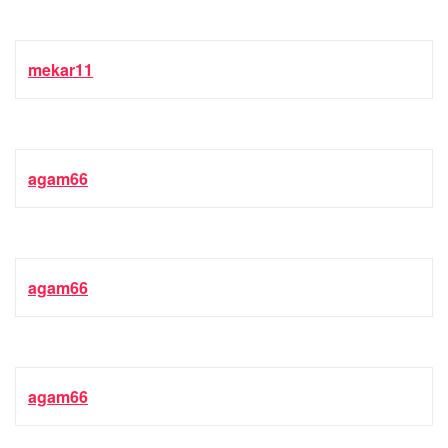
mekar11
agam66
agam66
agam66