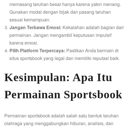
memasang taruhan besar hanya karena yakin menang.
Gunakan modal dengan bijak dan pasang taruhan
sesuai kemampuan.
Jangan Terbawa Emosi:
Kekalahan adalah bagian dari
permainan. Jangan mengambil keputusan impulsif
karena emosi.
Pilih Platform Terpercaya:
Pastikan Anda bermain di
situs sportsbook yang legal dan memiliki reputasi baik.
Kesimpulan: Apa Itu
Permainan Sportsbook
Permainan sportsbook adalah salah satu bentuk taruhan
olahraga yang menggabungkan hiburan, analisis, dan