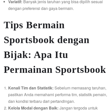
Variatif:
Banyak jenis taruhan yang bisa dipilih sesuai
dengan preferensi dan gaya bermain.
Tips Bermain
Sportsbook dengan
Bijak: Apa Itu
Permainan Sportsbook
Kenali Tim dan Statistik:
Sebelum memasang taruhan,
pastikan Anda memahami performa tim, statistik pemain,
dan kondisi terbaru dari pertandingan.
Kelola Modal dengan Baik:
Jangan tergoda untuk