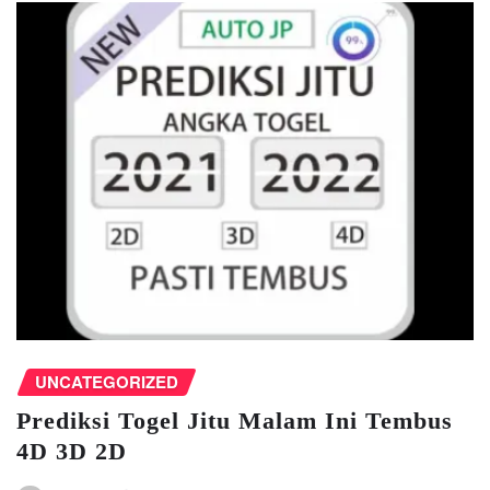
UNCATEGORIZED
Prediksi Togel Jitu Malam Ini Tembus
4D 3D 2D