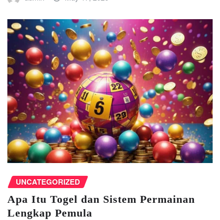
UNCATEGORIZED
Apa Itu Togel dan Sistem Permainan
Lengkap Pemula