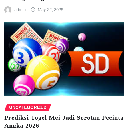
admin
May 22, 2026
UNCATEGORIZED
Prediksi Togel Mei Jadi Sorotan Pecinta
Angka 2026