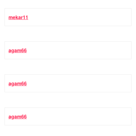
mekar11
agam66
agam66
agam66