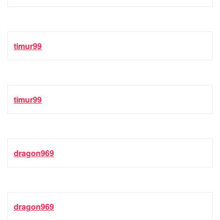
timur99
timur99
dragon969
dragon969