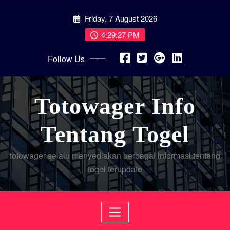
Skip
Friday, 7 August 2026
to
content
4:29:29 PM
Follow Us
Totowager Info
Tentang Togel
totowager selalu menyediakan berbagai informasi tentang
togel terupdate