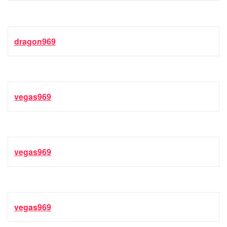
dragon969
vegas969
vegas969
vegas969