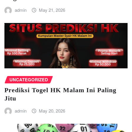
admin
May 21, 2026
UNCATEGORIZED
Prediksi Togel HK Malam Ini Paling
Jitu
admin
May 20, 2026