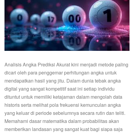
Analisis Angka Prediksi Akurat kini menjadi metode paling
dicari oleh para penggemar perhitungan angka untuk
mendapatkan hasil yang jitu. Dalam dunia tebak angka
digital yang sangat kompetitif saat ini setiap individu
dituntut untuk memiliki ketajaman dalam mengolah data
historis serta melihat pola frekuensi kemunculan angka
yang keluar di periode sebelumnya secara rutin dan teliti.
Memahami dasar matematika dalam probabilitas akan
memberikan landasan yang sangat kuat bagi siapa saja