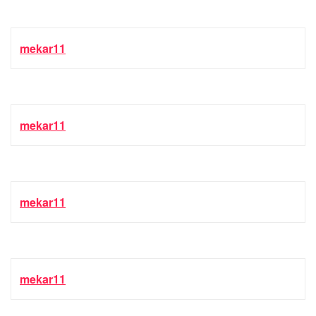
mekar11
mekar11
mekar11
mekar11