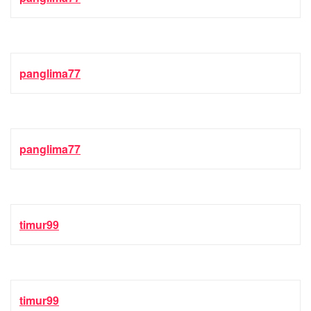
panglima77
panglima77
timur99
timur99